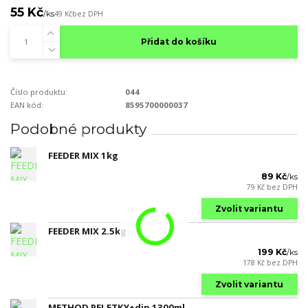
55 Kč
/
ks
49 Kč
bez DPH
Přidat do košíku
Číslo produktu:
044
EAN kód:
8595700000037
Podobné produkty
FEEDER MIX 1kg
89 Kč
/
ks
79 Kč
bez DPH
Zvolit variantu
FEEDER MIX 2.5kg
199 Kč
/
ks
178 Kč
bez DPH
Zvolit variantu
METHOD PELETKY+dip 1300ml