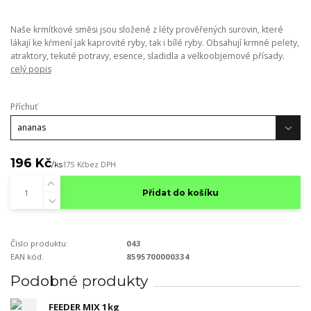
Naše krmítkové směsi jsou složené z léty prověřených surovin, které
lákají ke kŕmení jak kaprovité ryby, tak i bílé ryby. Obsahují krmné pelety,
atraktory, tekuté potravy, esence, sladidla a velkoobjemové přísady.
celý popis
Příchuť
196 Kč
/
ks
175 Kč
bez DPH
Přidat do košíku
Číslo produktu:
043
EAN kód:
8595700000334
Podobné produkty
FEEDER MIX 1kg