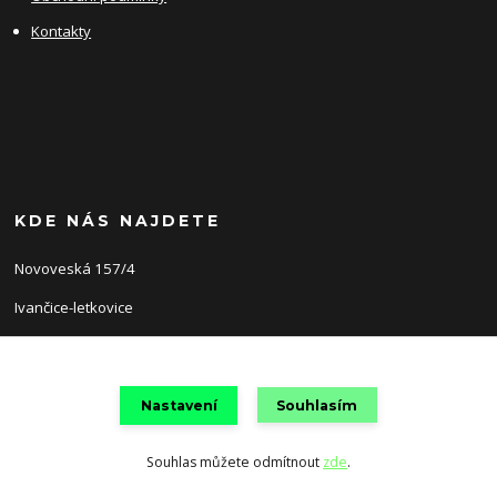
Kontakty
KDE NÁS NAJDETE
Novoveská 157/4
Ivančice-letkovice
66491
Nastavení
Souhlasím
Souhlas můžete odmítnout
zde
.
Vytvořeno na
Eshop-rychle.cz