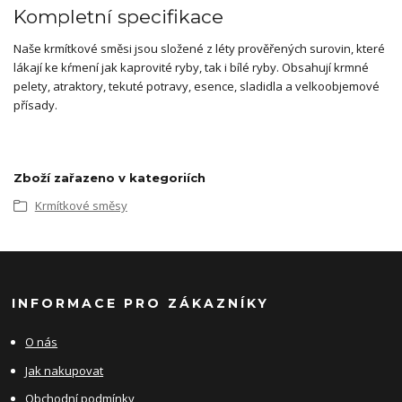
Kompletní specifikace
Naše krmítkové směsi jsou složené z léty prověřených surovin, které
lákají ke kŕmení jak kaprovité ryby, tak i bílé ryby. Obsahují krmné
pelety, atraktory, tekuté potravy, esence, sladidla a velkoobjemové
přísady.
Zboží zařazeno v kategoriích
Krmítkové směsy
INFORMACE PRO ZÁKAZNÍKY
O nás
Jak nakupovat
Obchodní podmínky