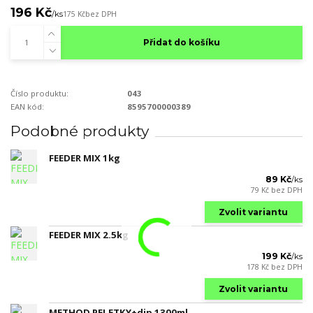
196 Kč
/
ks
175 Kč
bez DPH
Přidat do košíku
Číslo produktu:
043
EAN kód:
8595700000389
Podobné produkty
FEEDER MIX 1kg
89 Kč
/
ks
79 Kč
bez DPH
Zvolit variantu
FEEDER MIX 2.5kg
199 Kč
/
ks
178 Kč
bez DPH
Zvolit variantu
METHOD PELETKY+dip 1300ml