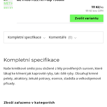
111 Kč
/
ks
99 Kč
bez DPH
Zvolit variantu
Kompletní specifikace
Komentáře
0
Kompletní specifikace
Naše krmítkové směsi jsou složené z léty prověřených surovin, které
lákají ke kŕmení jak kaprovité ryby, tak i bílé ryby. Obsahují krmné
pelety, atraktory, tekuté potravy, esence, sladidla a velkoobjemové
přísady.
Zboží zařazeno v kategoriích