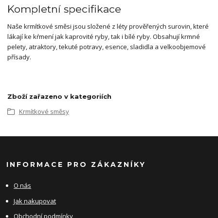
Kompletní specifikace
Naše krmítkové směsi jsou složené z léty prověřených surovin, které
lákají ke kŕmení jak kaprovité ryby, tak i bílé ryby. Obsahují krmné
pelety, atraktory, tekuté potravy, esence, sladidla a velkoobjemové
přísady.
Zboží zařazeno v kategoriích
Krmítkové směsy
INFORMACE PRO ZÁKAZNÍKY
O nás
Jak nakupovat
Obchodní podmínky