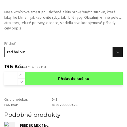
Naše krmítkové směsi jsou složené z léty prověřených surovin, které
lákají ke kŕmení jak kaprovité ryby, tak i bílé ryby. Obsahují krmné pelety,
atraktory, tekuté potravy, esence, sladidla a velkoobjemové přísady.
celý popis
Příchuť
196 Kč
/
ks
175 Kč
bez DPH
Přidat do košíku
Číslo produktu:
043
EAN kód:
8595700000426
Podobné produkty
FEEDER MIX 1kg