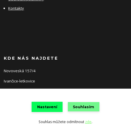
Kontakty
KDE NÁS NAJDETE
Novoveská 157/4
Ivančice-letkovice
66491
Nastavení
Souhlasím
Souhlas můžete odmítnout
zde
.
Vytvořeno na
Eshop-rychle.cz