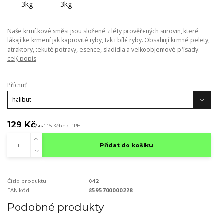
Naše krmítkové směsi jsou složené z léty prověřených surovin, které
lákají ke krmení jak kaprovité ryby, tak i bílé ryby. Obsahují krmné pelety,
atraktory, tekuté potravy, esence, sladidla a velkoobjemové přísady.
celý popis
Příchuť
129 Kč
/
ks
115 Kč
bez DPH
Přidat do košíku
Číslo produktu:
042
EAN kód:
8595700000228
Podobné produkty