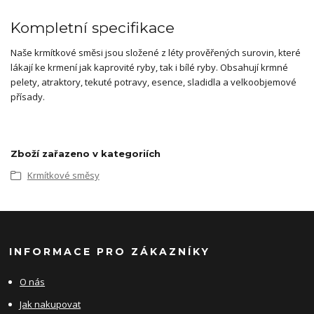
Kompletní specifikace
Naše krmítkové směsi jsou složené z léty prověřených surovin, které
lákají ke krmení jak kaprovité ryby, tak i bílé ryby. Obsahují krmné
pelety, atraktory, tekuté potravy, esence, sladidla a velkoobjemové
přísady.
Zboží zařazeno v kategoriích
Krmítkové směsy
INFORMACE PRO ZÁKAZNÍKY
O nás
Jak nakupovat