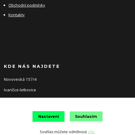
Obchodní podmínky
Kontakty
KDE NÁS NAJDETE
Novoveská 157/4
Ivančice-letkovice
66491
Nastavení
Souhlasím
Souhlas můžete odmítnout
zde
.
Vytvořeno na
Eshop-rychle.cz